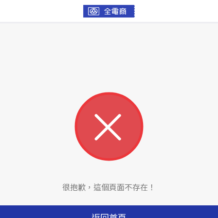
很抱歉，這個頁面不存在！
返回首頁