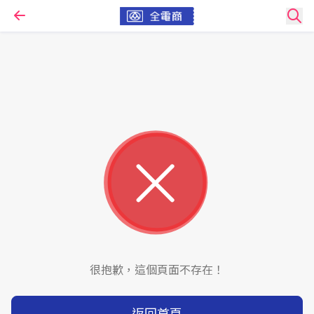
很抱歉，這個頁面不存在！
返回首頁