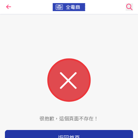
很抱歉，這個頁面不存在！
返回首頁