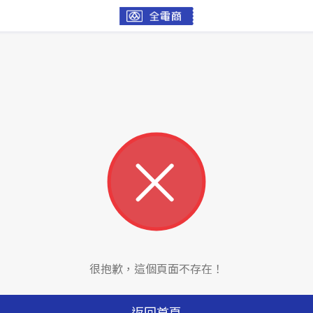
很抱歉，這個頁面不存在！
返回首頁