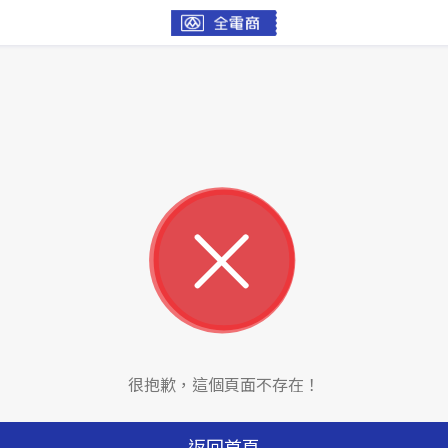
很抱歉，這個頁面不存在！
返回首頁