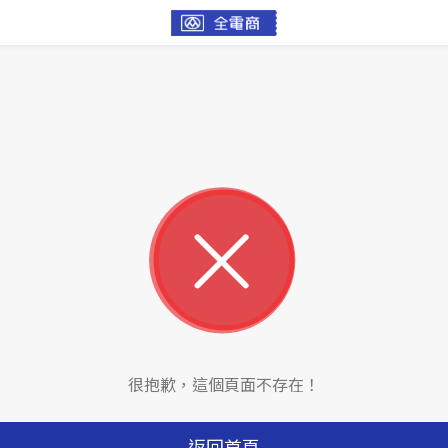
很抱歉，這個頁面不存在！
返回首頁