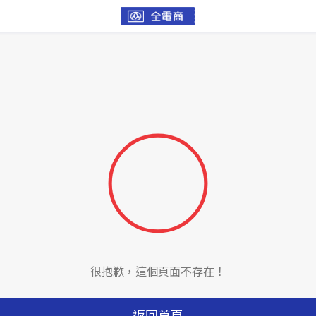
很抱歉，這個頁面不存在！
返回首頁