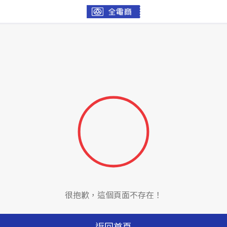
很抱歉，這個頁面不存在！
返回首頁