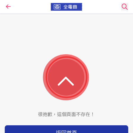
很抱歉，這個頁面不存在！
返回首頁