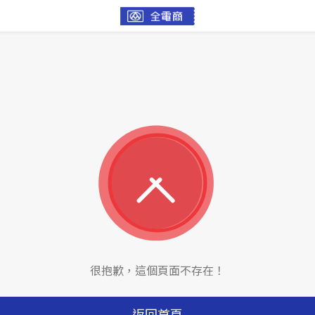
很抱歉，這個頁面不存在！
返回首頁