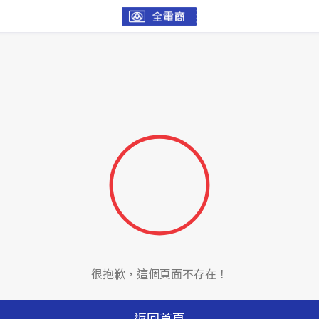
很抱歉，這個頁面不存在！
返回首頁