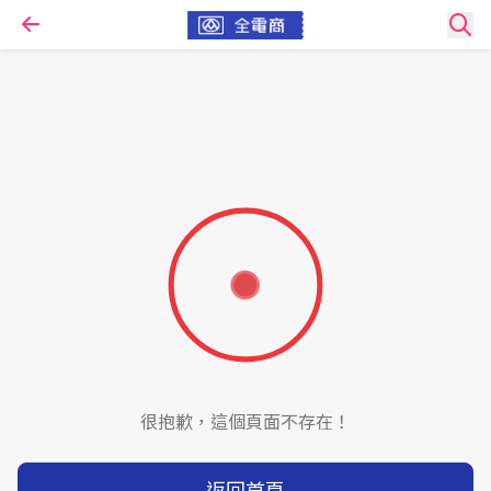
很抱歉，這個頁面不存在！
返回首頁