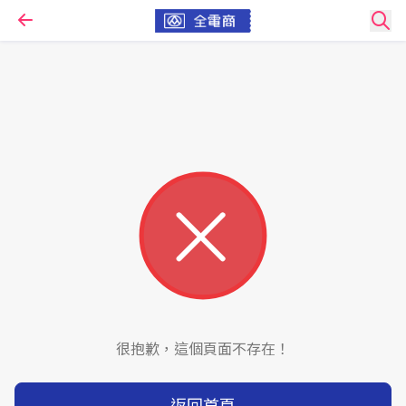
很抱歉，這個頁面不存在！
返回首頁