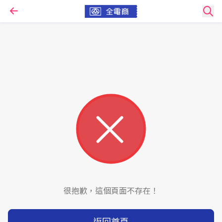
很抱歉，這個頁面不存在！
返回首頁