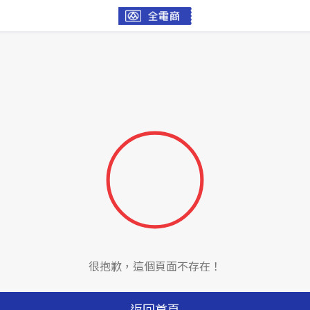
很抱歉，這個頁面不存在！
返回首頁