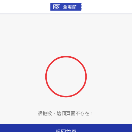
很抱歉，這個頁面不存在！
返回首頁