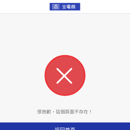
很抱歉，這個頁面不存在！
返回首頁