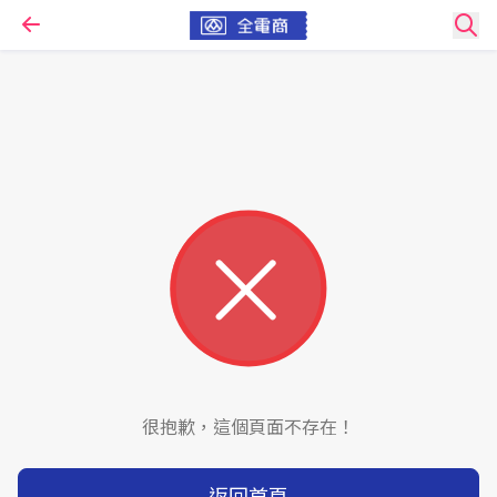
很抱歉，這個頁面不存在！
返回首頁