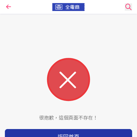
很抱歉，這個頁面不存在！
返回首頁