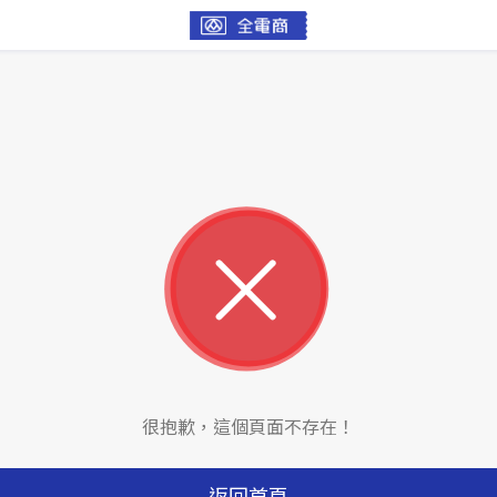
很抱歉，這個頁面不存在！
返回首頁