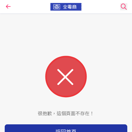
很抱歉，這個頁面不存在！
返回首頁