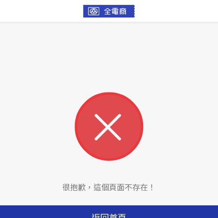
很抱歉，這個頁面不存在！
返回首頁