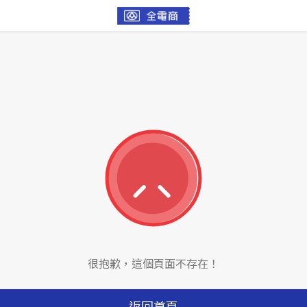
很抱歉，這個頁面不存在！
返回首頁