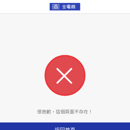
很抱歉，這個頁面不存在！
返回首頁