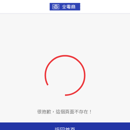
很抱歉，這個頁面不存在！
返回首頁