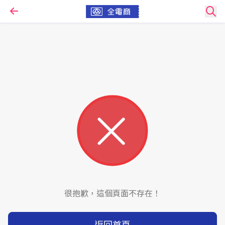
很抱歉，這個頁面不存在！
返回首頁