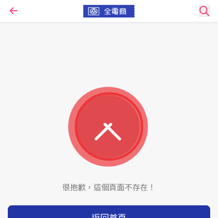
很抱歉，這個頁面不存在！
返回首頁