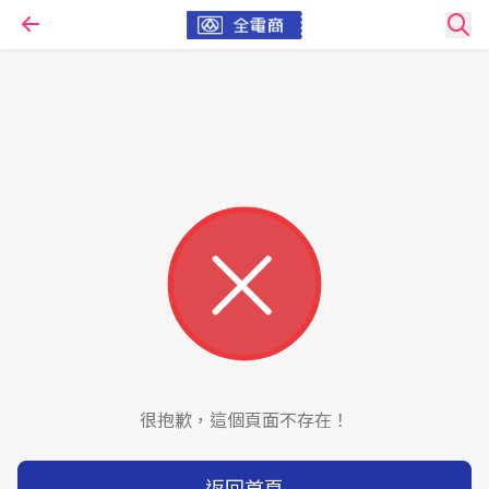
很抱歉，這個頁面不存在！
返回首頁