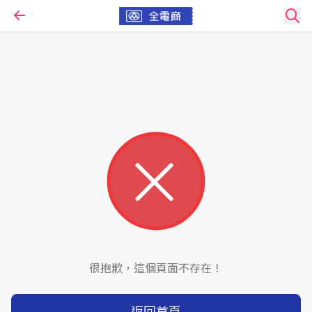
很抱歉，這個頁面不存在！
返回首頁