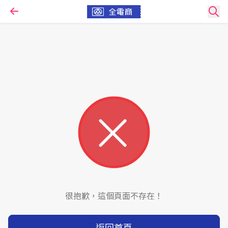
很抱歉，這個頁面不存在！
返回首頁