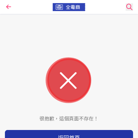
很抱歉，這個頁面不存在！
返回首頁