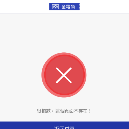
很抱歉，這個頁面不存在！
返回首頁