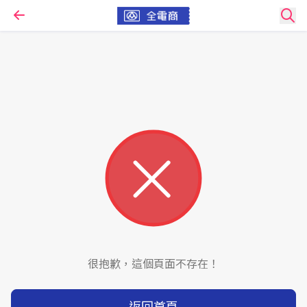
很抱歉，這個頁面不存在！
返回首頁