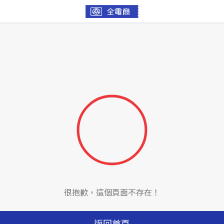
很抱歉，這個頁面不存在！
返回首頁