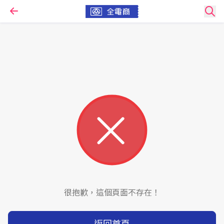
很抱歉，這個頁面不存在！
返回首頁