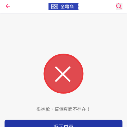
很抱歉，這個頁面不存在！
返回首頁