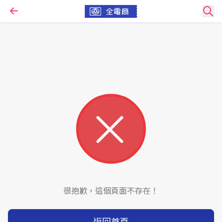
很抱歉，這個頁面不存在！
返回首頁