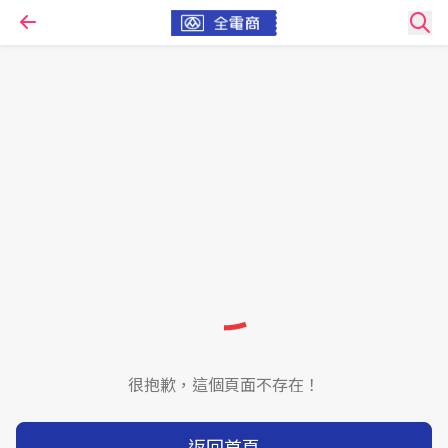
很抱歉，這個頁面不存在！
返回首頁