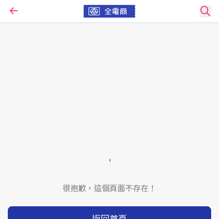
很抱歉，這個頁面不存在！
返回首頁