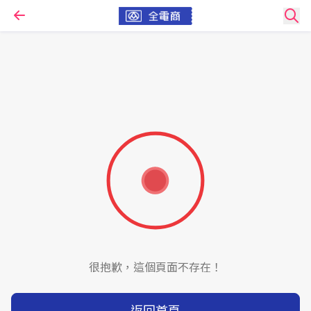
很抱歉，這個頁面不存在！
返回首頁