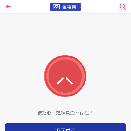
很抱歉，這個頁面不存在！
返回首頁