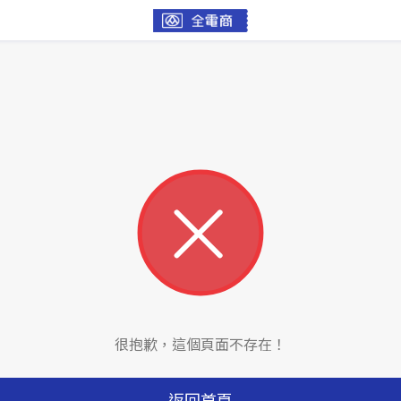
很抱歉，這個頁面不存在！
返回首頁