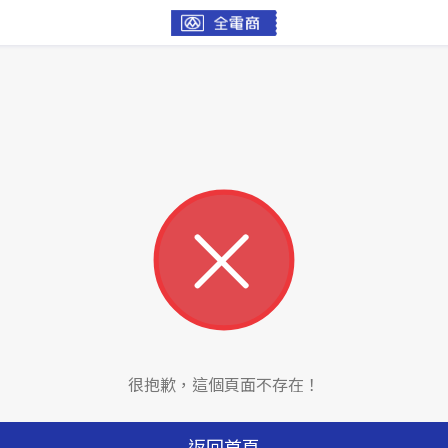
很抱歉，這個頁面不存在！
返回首頁