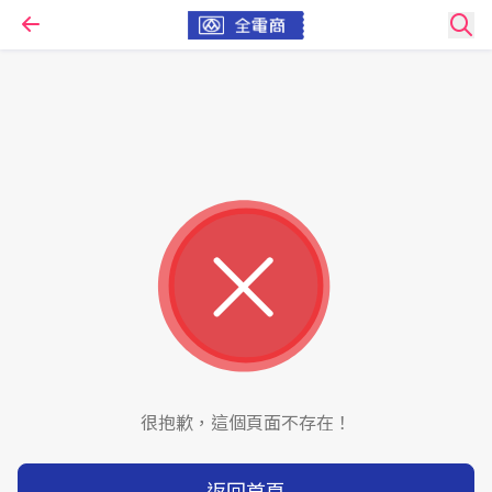
很抱歉，這個頁面不存在！
返回首頁