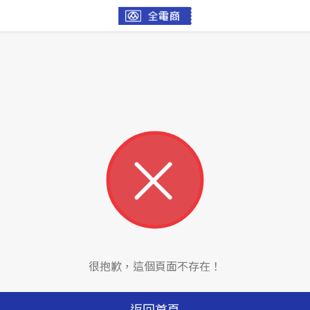
很抱歉，這個頁面不存在！
返回首頁