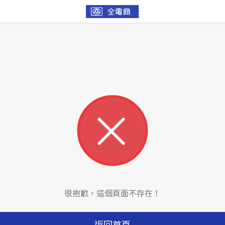
很抱歉，這個頁面不存在！
返回首頁