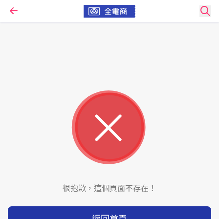
很抱歉，這個頁面不存在！
返回首頁