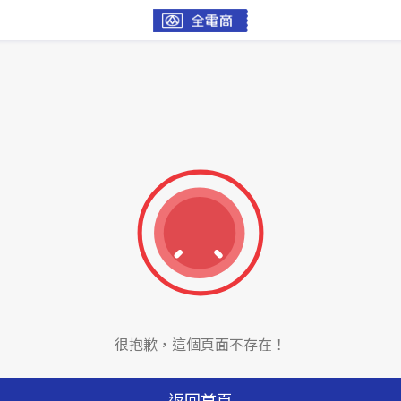
很抱歉，這個頁面不存在！
返回首頁