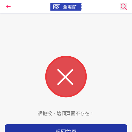
很抱歉，這個頁面不存在！
返回首頁