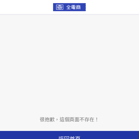
很抱歉，這個頁面不存在！
返回首頁